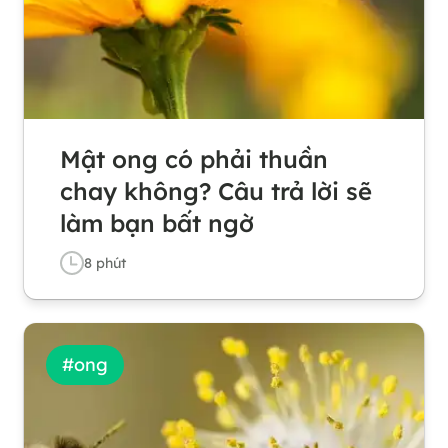
Mật ong có phải thuần
chay không? Câu trả lời sẽ
làm bạn bất ngờ
8
phút
#
ong