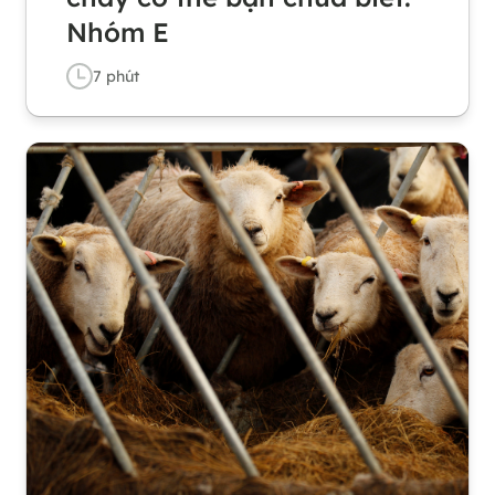
Nhóm E
7
phút