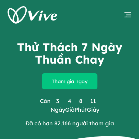
Thử Thách 7 Ngày
Thuần Chay
Tham gia ngay
Còn
3
4
8
10
Ngày
Giờ
Phút
Giây
Đã có hơn 82.166 người tham gia