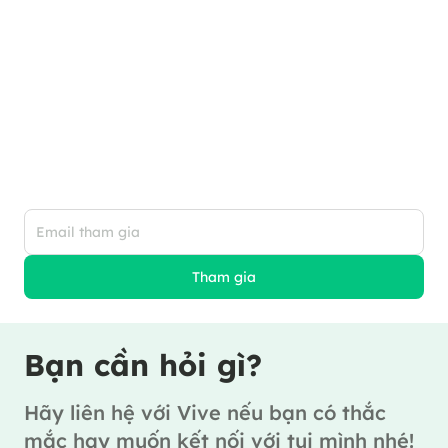
Đăng ký bảng tin của
chúng tôi
Hãy đăng ký để nhận được các bảng tin
hàng tháng về thuần chay, dinh dưỡng,
sức khỏe cũng như các sự kiện thú vị.
Tham gia
Bạn cần hỏi gì?
Hãy liên hệ với Vive nếu bạn có thắc
mắc hay muốn kết nối với tụi mình nhé!